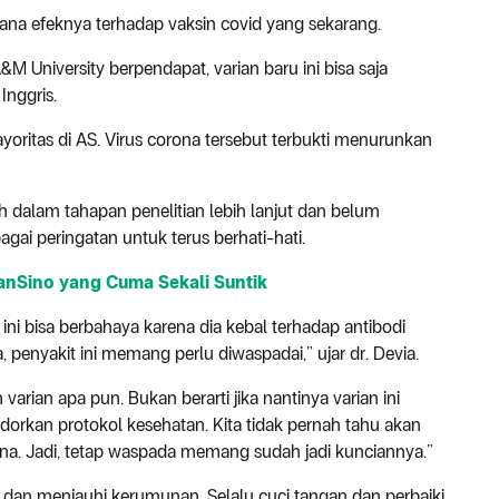
ana efeknya terhadap vaksin covid yang sekarang.
A&M University berpendapat, varian baru ini bisa saja
Inggris.
yoritas di AS. Virus corona tersebut terbukti menurunkan
h dalam tahapan penelitian lebih lanjut dan belum
ebagai peringatan untuk terus berhati-hati.
nSino yang Cuma Sekali Suntik
 ini bisa berbahaya karena dia kebal terhadap antibodi
 penyakit ini memang perlu diwaspadai,” ujar dr. Devia.
rian apa pun. Bukan berarti jika nantinya varian ini
ndorkan protokol kesehatan. Kita tidak pernah tahu akan
na. Jadi, tetap waspada memang sudah jadi kunciannya.”
, dan menjauhi kerumunan. Selalu cuci tangan dan perbaiki