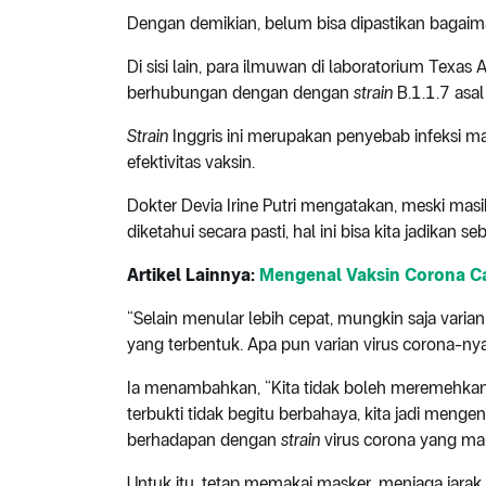
Dengan demikian, belum bisa dipastikan bagaim
Di sisi lain, para ilmuwan di laboratorium Texas 
berhubungan dengan dengan
strain
B.1.1.7 asal 
Strain
Inggris ini merupakan penyebab infeksi ma
efektivitas vaksin.
Dokter Devia Irine Putri mengatakan, meski masi
diketahui secara pasti, hal ini bisa kita jadikan s
Artikel Lainnya:
Mengenal Vaksin Corona Ca
“Selain menular lebih cepat, mungkin saja varian
yang terbentuk. Apa pun varian virus corona-nya,
Ia menambahkan, “Kita tidak boleh meremehkan va
terbukti tidak begitu berbahaya, kita jadi menge
berhadapan dengan
strain
virus corona yang ma
Untuk itu, tetap memakai masker, menjaga jarak