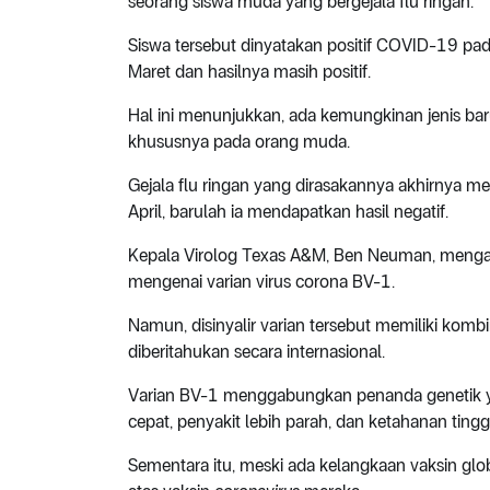
seorang siswa muda yang bergejala flu ringan.
Siswa tersebut dinyatakan positif COVID-19 pada
Maret dan hasilnya masih positif.
Hal ini menunjukkan, ada kemungkinan jenis ba
khususnya pada orang muda.
Gejala flu ringan yang dirasakannya akhirnya meng
April, barulah ia mendapatkan hasil negatif.
Kepala Virolog Texas A&M, Ben Neuman, menga
mengenai varian virus corona BV-1.
Namun, disinyalir varian tersebut memiliki komb
diberitahukan secara internasional.
Varian BV-1 menggabungkan penanda genetik 
cepat, penyakit lebih parah, dan ketahanan tingg
Sementara itu, meski ada kelangkaan vaksin gl