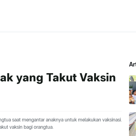
Ar
ak yang Takut Vaksin
rangtua saat mengantar anaknya untuk melakukan vaksinasi.
kut vaksin bagi orangtua.