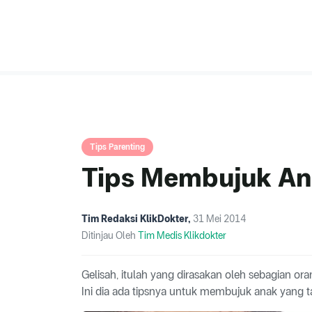
Tips Parenting
Tips Membujuk An
Tim Redaksi KlikDokter
,
31 Mei 2014
Ditinjau Oleh
Tim Medis Klikdokter
Gelisah, itulah yang dirasakan oleh sebagian o
Ini dia ada tipsnya untuk membujuk anak yang ta