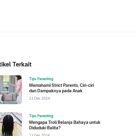
tikel Terkait
Tips Parenting
Memahami Strict Parents, Ciri-ciri
dan Dampaknya pada Anak
11 Des 2024
Tips Parenting
Mengapa Troli Belanja Bahaya untuk
Diduduki Balita?
11 Des 2024