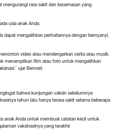
at mengurangi rasa sakit dan kecemasan yang
ada usia anak Anda.
nda dapat mengalihkan perhatiannya dengan bernyanyi,
 menonton video atau mendengarkan cerita atau musik.
k menampilkan film atau foto untuk mengalihkan
inasi.” ujar Bennett.
engingat bahwa kunjungan vaksin sebelumnya
asinya tahun lalu hanya terasa sakit selama beberapa
nta anak Anda untuk membuat catatan kecil untuk
alaman vaksinasinya yang terakhir.