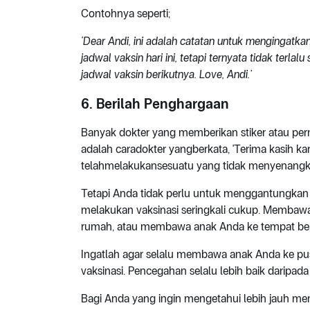
Contohnya seperti;
‘Dear Andi, ini adalah catatan untuk mengingatk
jadwal vaksin hari ini, tetapi ternyata tidak terl
jadwal vaksin berikutnya. Love, Andi.’
6. Berilah Penghargaan
Banyak dokter yang memberikan stiker atau perm
adalah caradokter yangberkata, 'Terima kasih ka
telahmelakukansesuatu yang tidak menyenangkan
Tetapi Anda tidak perlu untuk menggantungkan a
melakukan vaksinasi seringkali cukup. Membaw
rumah, atau membawa anak Anda ke tempat berma
Ingatlah agar selalu membawa anak Anda ke pu
vaksinasi. Pencegahan selalu lebih baik daripad
Bagi Anda yang ingin mengetahui lebih jauh meng