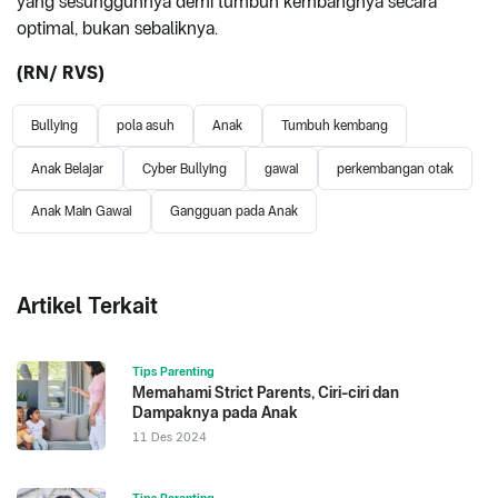
yang sesungguhnya demi tumbuh kembangnya secara
optimal, bukan sebaliknya.
(RN/ RVS)
Bullying
pola asuh
Anak
Tumbuh kembang
Anak Belajar
Cyber Bullying
gawai
perkembangan otak
Anak Main Gawai
Gangguan pada Anak
Artikel Terkait
Tips Parenting
Memahami Strict Parents, Ciri-ciri dan
Dampaknya pada Anak
11 Des 2024
Tips Parenting