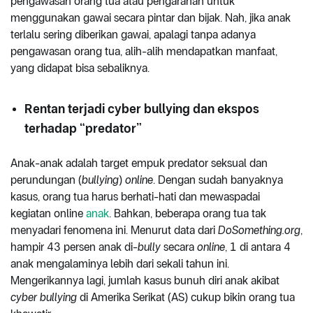
pengawasan orang tua atau pengarahan untuk
menggunakan gawai secara pintar dan bijak. Nah, jika anak
terlalu sering diberikan gawai, apalagi tanpa adanya
pengawasan orang tua, alih-alih mendapatkan manfaat,
yang didapat bisa sebaliknya.
Rentan terjadi cyber bullying dan ekspos
terhadap “predator”
Anak-anak adalah target empuk predator seksual dan
perundungan (
bullying
)
online
. Dengan sudah banyaknya
kasus, orang tua harus berhati-hati dan mewaspadai
kegiatan online
anak
. Bahkan, beberapa orang tua tak
menyadari fenomena ini. Menurut data dari
DoSomething.org
,
hampir 43 persen anak di-
bully
secara
online
, 1 di antara 4
anak mengalaminya lebih dari sekali tahun ini.
Mengerikannya lagi, jumlah kasus bunuh diri anak akibat
cyber bullying
di Amerika Serikat (AS) cukup bikin orang tua