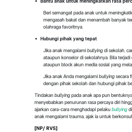
Bantu anak untuk meningkatkan rasa perc
Beri semangat pada anak untuk meningkatkan
mengasah bakat dan menambah banyak teman
olahraga favoritnya.
Hubungi pihak yang tepat
Jika anak mengalami
bullying
di sekolah, ca
ataupun konselor di sekolahnya. Bila terjad
ataupun block akun media sosial yang me
Jika anak Anda mengalami
bullying
secara f
dengan pihak sekolah dan hubungi pihak be
Tindakan
bullying
pada anak apa pun bentuknya ti
menyebabkan penurunan rasa percaya diri hing
ajarkan cara-cara menghadapi pelaku
bullying
di
anak mengalami trauma, ajak ia untuk berkonsult
[NP/ RVS]