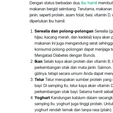
Dengan status berbadan dua,
ibu hamil
membutuh
makanan bergizi seimbang. Terutama, makanan 
janin, seperti protein, asam folat, besi, vitamin 
diperlukan ibu hamil:
Serealia dan polong-polongan
Serealia (
hijau, kacang merah, dan kedelai) kaya akan p
makanan ini juga mengandung serat sehingga 
konsumsi polong-polongan dapat menjaga tek
Mengatasi Diabetes dengan Buncis.
Ikan
Selain kaya akan protein dan vitamin B
perkembangan otak dan mata janin. Salmon,
gizinya, tetapi secara umum Anda dapat mengo
Telur
Telur merupakan sumber protein yang
bayi. Di samping itu, telur kaya akan vitamin
perkembangan otak bayi. Selama hamil seba
Yoghurt
Kandungan kalsium dalam secangkir
samping itu, yoghurt juga tinggi protein. Un
yoghurt rendah lemak dan tanpa rasa (plain).