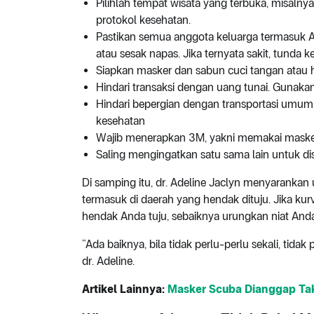
Pilihlah tempat wisata yang terbuka, misal
protokol kesehatan.
Pastikan semua anggota keluarga termasuk An
atau sesak napas. Jika ternyata sakit, tunda 
Siapkan masker dan sabun cuci tangan atau h
Hindari transaksi dengan uang tunai. Gunaka
Hindari bepergian dengan transportasi umu
kesehatan
Wajib menerapkan 3M, yakni memakai masker
Saling mengingatkan satu sama lain untuk dis
Di samping itu, dr. Adeline Jaclyn menyarankan
termasuk di daerah yang hendak dituju. Jika k
hendak Anda tuju, sebaiknya urungkan niat Anda
“Ada baiknya, bila tidak perlu-perlu sekali, tida
dr. Adeline.
Artikel Lainnya:
Masker Scuba Dianggap Tak E