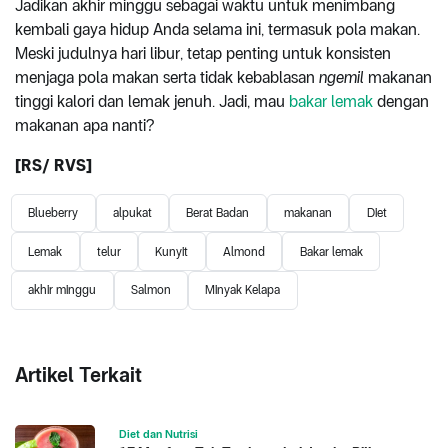
Jadikan akhir minggu sebagai waktu untuk menimbang
kembali gaya hidup Anda selama ini, termasuk pola makan.
Meski judulnya hari libur, tetap penting untuk konsisten
menjaga pola makan serta tidak kebablasan
ngemil
makanan
tinggi kalori dan lemak jenuh. Jadi, mau
bakar lemak
dengan
makanan apa nanti?
[RS/ RVS]
Blueberry
alpukat
Berat Badan
makanan
Diet
Lemak
telur
Kunyit
Almond
Bakar lemak
akhir minggu
Salmon
Minyak Kelapa
Artikel Terkait
Diet dan Nutrisi