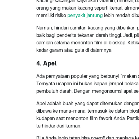
Kacang-kacangan kaya akan vitamin, mineral, d
orang yang makan kacang seperti kenari, almond
memiliki risiko
penyakit jantung
lebih rendah dib
Namun, hindari camilan kacang yang diberikan p
baik bagi penderita tekanan darah tinggi. Jadi, 
camilan selama menonton film di bioskop. Ketika
kadar garam atau gula di dalamnya.
4. Apel
Ada pernyataan populer yang berbunyi “makan s
Ternyata ucapan ini bukan isapan jempol belaka
pembuluh darah. Dengan mengonsumsi apel secar
Apel adalah buah yang dapat ditemukan dengan 
dibawa ke mana-mana, termasuk ke dalam biosko
kudapan saat menonton film favorit Anda. Pasti
terhindar dari kuman.
Bila Anda ingin tetap bisa
ngemil
dan menjaga kes