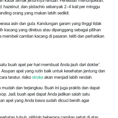
an kadar lemak jenuhnya rendah. Penelitian menunjukkan,
, hazelnut, dan pistachio sebanyak 2-4 kali per minggu
anding orang yang makan lebih sedikit.
erasa asin dan gula. Kandungan garam yang tinggi tidak
pilih kacang yang direbus atau dipanggang sebagai pilihan
 membeli camilan kacang di pasaran, teliti dan perhatikan
atu buah apel per hari membuat Anda jauh dari dokter”.
. Asupan apel yang rutin baik untuk kesehatan jantung dan
a teratur, risiko
stroke
akan menjadi lebih rendah.
mudah dan terjangkau. Buah ini juga praktis dan dapat
p. Jadi, buah apel dapat Anda jadikan salah satu
kan apel yang Anda bawa sudah dicuci bersih agar
ehatan tubuh, pilihlah beberapa camilan sehat di atas