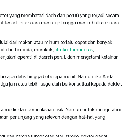
otot yang membatasi dada dan perut) yang terjadi secara
sebut terjadi, pita suara menutup hingga menimbulkan suara
ulai dari makan atau minum terlalu cepat dan banyak,
ol dan bersoda, merokok,
stroke
,
tumor otak
,
njalani operasi di daerah perut, dan mengalami kelainan
erapa detik hingga beberapa menit. Namun jika Anda
ga jam atau lebih, segeralah berkonsultasi kepada dokter.
ra medis dan pemeriksaan fisik. Namun untuk mengetahui
saan penunjang yang relevan dengan hal-hal yang
cegukan karena tumor otak atau stroke, dokter dapat