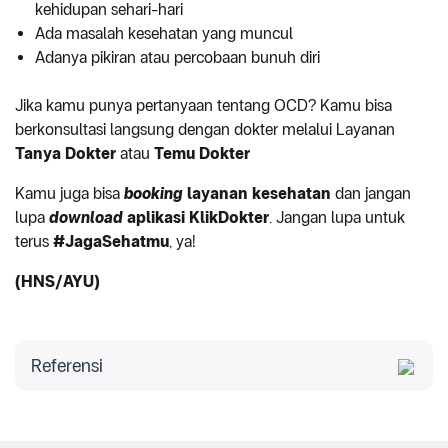
kehidupan sehari-hari
Ada masalah kesehatan yang muncul
Adanya pikiran atau percobaan bunuh diri
Jika kamu punya pertanyaan tentang OCD? Kamu bisa
berkonsultasi langsung dengan dokter melalui Layanan
Tanya Dokter
atau
Temu Dokter
Kamu juga bisa
booking
layanan kesehatan
dan jangan
lupa
download
aplikasi KlikDokter
. Jangan lupa untuk
terus
#JagaSehatmu
, ya!
(HNS/AYU)
Referensi
Mayo Clinic. Diakses 2022.
Obsessive compulsive
disorder.