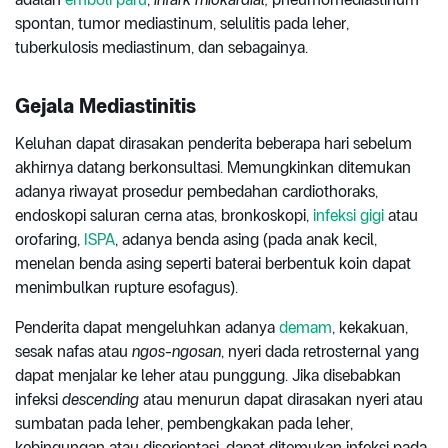
spontan, tumor mediastinum, selulitis pada leher,
tuberkulosis mediastinum, dan sebagainya.
Gejala Mediastinitis
Keluhan dapat dirasakan penderita beberapa hari sebelum
akhirnya datang berkonsultasi. Memungkinkan ditemukan
adanya riwayat prosedur pembedahan cardiothoraks,
endoskopi saluran cerna atas, bronkoskopi,
infeksi gigi
atau
orofaring,
ISPA
, adanya benda asing (pada anak kecil,
menelan benda asing seperti baterai berbentuk koin dapat
menimbulkan rupture esofagus).
Penderita dapat mengeluhkan adanya
demam
, kekakuan,
sesak nafas atau
ngos-ngosan
, nyeri dada retrosternal yang
dapat menjalar ke leher atau punggung. Jika disebabkan
infeksi
descending
atau menurun dapat dirasakan nyeri atau
sumbatan pada leher, pembengkakan pada leher,
kebingungan atau disorientasi, dapat ditemukan infeksi pada