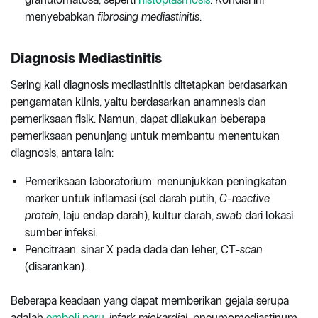
menyebabkan
fibrosing mediastinitis
.
Diagnosis Mediastinitis
Sering kali diagnosis mediastinitis ditetapkan berdasarkan
pengamatan klinis, yaitu berdasarkan anamnesis dan
pemeriksaan fisik. Namun, dapat dilakukan beberapa
pemeriksaan penunjang untuk membantu menentukan
diagnosis, antara lain:
Pemeriksaan laboratorium: menunjukkan peningkatan
marker untuk inflamasi (sel darah putih,
C-reactive
protein
, laju endap darah), kultur darah,
swab
dari lokasi
sumber infeksi.
Pencitraan: sinar X pada dada dan leher, CT-
scan
(disarankan).
Beberapa keadaan yang dapat memberikan gejala serupa
adalah
emboli paru
,
infark miokardial,
pneumomediastinum