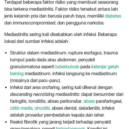
Terdapat beberapa faktor risiko yang membuat seseorang
bisa terkena mediastinitis. Faktor risiko tersebut antara lain
jenis kelamin pria dan berusia paruh baya, memiliki
diabetes
dan
immunocompromised
, dan pengguna narkoba.
Mediastinitis sering kali disebabkan oleh infeksi. Beberapa
lokasi dari sumber infeksi adalah:
Struktur dalam mediastinum: rupture esofagus, trauma
tumpul pada dada atau abdomen, penyakit
granulomatosa seperti
tuberkulosis
pada
kelenjar getah
bening
mediastinum, infeksi langsung ke mediastinum
(misalnya dari paru-paru).
Infeksi dari area orofaring, sering kali dikenal dengan
descending necrotizing mediastinitis
: dapat bersumber dari
faringitis, tonsillitis, abses peritonsilar,
abses
parafaringeal,
otitis media
,
sinusitis
, abses dental, sialadenitis, infeksi
setelah prosedur pembedahan kepala dan leher.
Reaksi fibrotik yang jarang terjadi terhadap penyakit
granulomatosa, seperti
histoplasmosis
. Kondisi ini