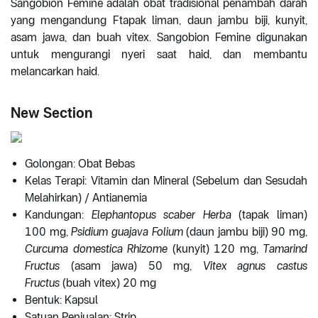
Sangobion Femine adalah obat tradisional penambah darah
yang mengandung Ftapak liman, daun jambu biji, kunyit,
asam jawa, dan buah vitex. Sangobion Femine digunakan
untuk mengurangi nyeri saat haid, dan membantu
melancarkan haid.
New Section
Golongan: Obat Bebas
Kelas Terapi: Vitamin dan Mineral (Sebelum dan Sesudah
Melahirkan) / Antianemia
Kandungan:
Elephantopus scaber Herba
(tapak liman)
100 mg,
Psidium guajava Folium
(daun jambu biji) 90 mg,
Curcuma domestica Rhizome
(kunyit) 120 mg,
Tamarind
Fructus
(asam jawa) 50 mg,
Vitex agnus castus
Fructus
(buah vitex) 20 mg
Bentuk: Kapsul
Satuan Penjualan: Strip