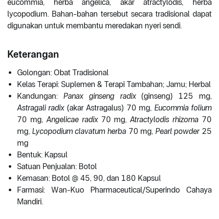
eucommia, herba angelica, akar atractylodis, herba
lycopodium. Bahan-bahan tersebut secara tradisional dapat
digunakan untuk membantu meredakan nyeri sendi.
Keterangan
Golongan: Obat Tradisional
Kelas Terapi: Suplemen & Terapi Tambahan; Jamu; Herbal
Kandungan:
Panax ginseng radix
(ginseng) 125 mg,
Astragali radix
(akar Astragalus) 70 mg,
Eucommia folium
70 mg,
Angelicae radix
70 mg,
Atractylodis rhizoma
70
mg,
Lycopodium clavatum herba
70 mg,
Pearl powder
25
mg
Bentuk: Kapsul
Satuan Penjualan: Botol
Kemasan: Botol @ 45, 90, dan 180 Kapsul
Farmasi: Wan-Kuo Pharmaceutical/Superindo Cahaya
Mandiri.