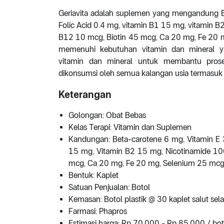
Geriavita adalah suplemen yang mengandung B
Folic Acid 0.4 mg, vitamin B1 15 mg, vitamin 
B12 10 mcg, Biotin 45 mcg, Ca 20 mg, Fe 20 m
memenuhi kebutuhan vitamin dan mineral ya
vitamin dan mineral untuk membantu proses
dikonsumsi oleh semua kalangan usia termasuk 
Keterangan
Golongan: Obat Bebas
Kelas Terapi: Vitamin dan Suplemen
Kandungan: Beta-carotene 6 mg, Vitamin E 
15 mg, Vitamin B2 15 mg, Nicotinamide 10
mcg, Ca 20 mg, Fe 20 mg, Selenium 25 mcg
Bentuk: Kaplet
Satuan Penjualan: Botol
Kemasan: Botol plastik @ 30 kaplet salut sel
Farmasi: Phapros
Estimasi harga: Rp 70.000 - Rp 85.000 / bot