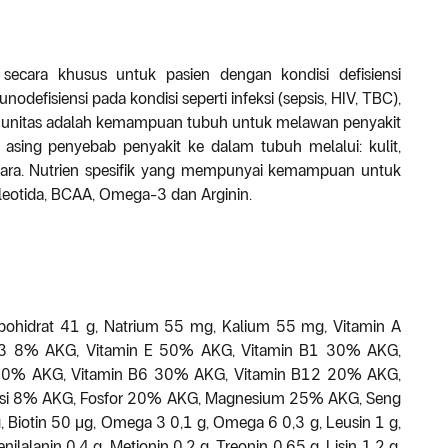
secara khusus untuk pasien dengan kondisi defisiensi
defisiensi pada kondisi seperti infeksi (sepsis, HIV, TBC),
munitas adalah kemampuan tubuh untuk melawan penyakit
sing penyebab penyakit ke dalam tubuh melalui: kulit,
a. Nutrien spesifik yang mempunyai kemampuan untuk
leotida, BCAA, Omega-3 dan Arginin.
bohidrat 41 g, Natrium 55 mg, Kalium 55 mg, Vitamin A
3 8% AKG, Vitamin E 50% AKG, Vitamin B1 30% AKG,
) 30% AKG, Vitamin B6 30% AKG, Vitamin B12 20% AKG,
esi 8% AKG, Fosfor 20% AKG, Magnesium 25% AKG, Seng
Biotin 50 μg, Omega 3 0,1 g, Omega 6 0,3 g, Leusin 1 g,
enilalanin 0,4 g, Metionin 0,2 g, Treonin 0,65 g, Lisin 1,2 g,