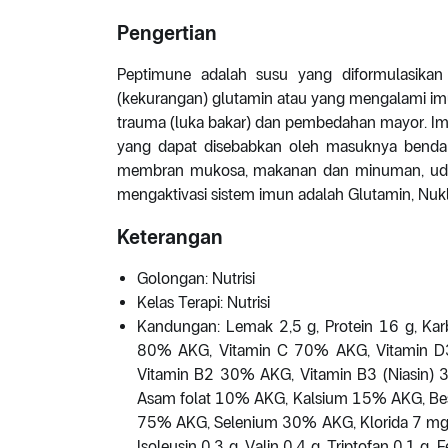
Pengertian
Peptimune adalah susu yang diformulasikan 
(kekurangan) glutamin atau yang mengalami imuno
trauma (luka bakar) dan pembedahan mayor. I
yang dapat disebabkan oleh masuknya benda a
membran mukosa, makanan dan minuman, udar
mengaktivasi sistem imun adalah Glutamin, Nuk
Keterangan
Golongan: Nutrisi
Kelas Terapi: Nutrisi
Kandungan: Lemak 2,5 g, Protein 16 g, Kar
80% AKG, Vitamin C 70% AKG, Vitamin D
Vitamin B2 30% AKG, Vitamin B3 (Niasin
Asam folat 10% AKG, Kalsium 15% AKG, B
75% AKG, Selenium 30% AKG, Klorida 7 mg, 
Isoleusin 0,3 g, Valin 0,4 g, Triptofan 0,1 g, F