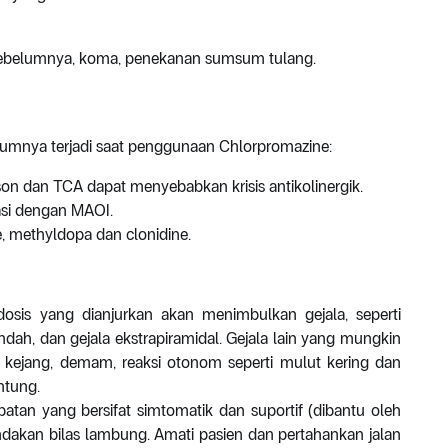
 sebelumnya, koma, penekanan sumsum tulang.
umumnya terjadi saat penggunaan Chlorpromazine:
nson dan TCA dapat menyebabkan krisis antikolinergik.
nasi dengan MAOI.
e, methyldopa dan clonidine.
osis yang dianjurkan akan menimbulkan gejala, seperti
ah, dan gejala ekstrapiramidal. Gejala lain yang mungkin
, kejang, demam, reaksi otonom seperti mulut kering dan
ntung.
batan yang bersifat simtomatik dan suportif (dibantu oleh
indakan bilas lambung. Amati pasien dan pertahankan jalan