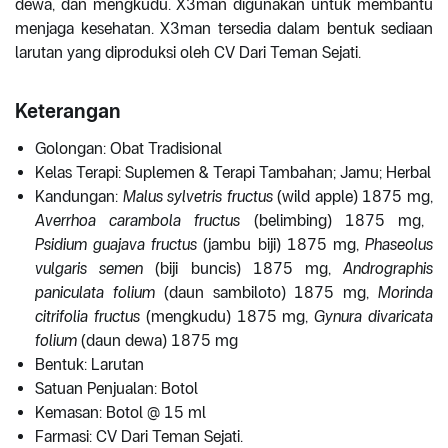
dewa, dan mengkudu. X3man digunakan untuk membantu
menjaga kesehatan. X3man tersedia dalam bentuk sediaan
larutan yang diproduksi oleh CV Dari Teman Sejati.
Keterangan
Golongan: Obat Tradisional
Kelas Terapi: Suplemen & Terapi Tambahan; Jamu; Herbal
Kandungan:
Malus sylvetris fructus
(wild apple) 1875 mg,
Averrhoa carambola fructus
(belimbing) 1875 mg,
Psidium guajava fructus
(jambu biji) 1875 mg,
Phaseolus
vulgaris semen
(biji buncis) 1875 mg,
Andrographis
paniculata folium
(daun sambiloto) 1875 mg,
Morinda
citrifolia fructus
(mengkudu) 1875 mg,
Gynura divaricata
folium
(daun dewa) 1875 mg
Bentuk: Larutan
Satuan Penjualan: Botol
Kemasan: Botol @ 15 ml
Farmasi: CV Dari Teman Sejati.