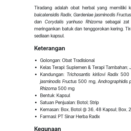
Tiradang adalah obat herbal yang memiliki
baicalensidis Radix
,
Gardeniae jasminodis Fructu
dan
Corydalis yanhuso Rhizoma
sebagai zat 
meringankan batuk dan tenggorokan kering. Tir
sediaan kapsul.
Keterangan
Golongan: Obat Tradisional
Kelas Terapi: Suplemen & Terapi Tambahan; 
Kandungan:
Trichosantis kirilovi Radix
500
jasminodis Fructus
500 mg,
Andrographidis 
Rhizoma
500 mg
Bentuk: Kapsul
Satuan Penjualan: Botol; Strip
Kemasan: Box, Botol @ 36, 48 Kapsul; Box, 2
Farmasi: PT Sinar Herba Radix
Kegunaan