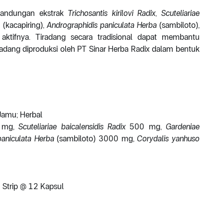
 kandungan ekstrak
Trichosantis kirilovi Radix
,
Scuteliariae
s
(kacapiring),
Andrographidis paniculata Herba
(sambiloto),
aktifnya. Tiradang secara tradisional dapat membantu
adang diproduksi oleh PT Sinar Herba Radix dalam bentuk
Jamu; Herbal
 mg,
Scuteliariae baicalensidis Radix
500 mg,
Gardeniae
paniculata Herba
(sambiloto) 3000 mg,
Corydalis yanhuso
 Strip @ 12 Kapsul