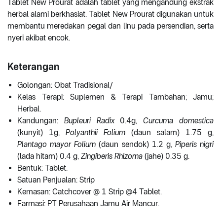
Tablet New Prourat adalah tablet yang mengandung ekstrak
herbal alami berkhasiat. Tablet New Prourat digunakan untuk
membantu meredakan pegal dan linu pada persendian, serta
nyeri akibat encok.
Keterangan
Golongan: Obat Tradisional/
Kelas Terapi: Suplemen & Terapi Tambahan; Jamu;
Herbal.
Kandungan:
Bupleuri Radix
0.4g,
Curcuma domestica
(kunyit) 1g,
Polyanthii Folium
(daun salam) 1.75 g,
Plantago mayor Folium
(daun sendok) 1.2 g,
Piperis nigri
(lada hitam) 0.4 g,
Zingiberis Rhizoma
(jahe) 0.35 g.
Bentuk: Tablet.
Satuan Penjualan: Strip
Kemasan: Catchcover @ 1 Strip @4 Tablet.
Farmasi: PT Perusahaan Jamu Air Mancur.