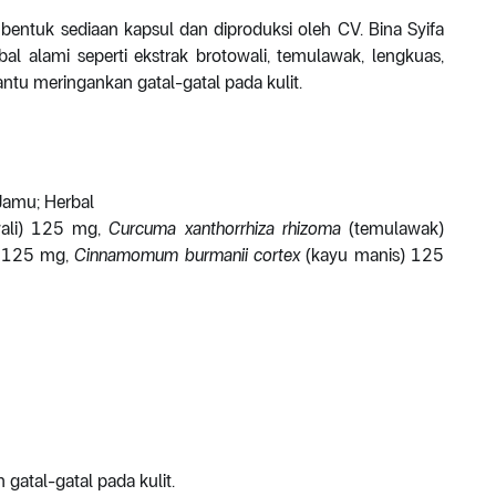
bentuk sediaan kapsul dan diproduksi oleh CV. Bina Syifa
l alami seperti ekstrak brotowali, temulawak, lengkuas,
tu meringankan gatal-gatal pada kulit.
Jamu; Herbal
ali) 125 mg,
Curcuma xanthorrhiza rhizoma
(temulawak)
) 125 mg,
Cinnamomum burmanii
cortex
(kayu manis) 125
atal-gatal pada kulit.