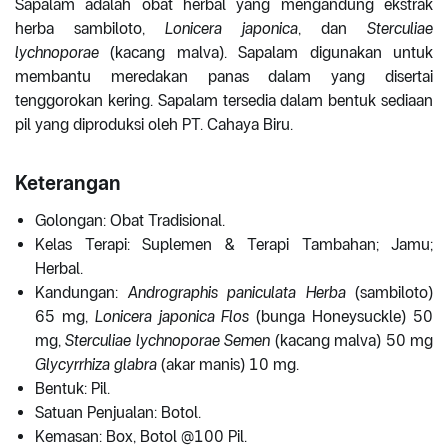
Sapalam adalah obat herbal yang mengandung ekstrak
herba sambiloto,
Lonicera japonica
, dan
Sterculiae
lychnoporae
(kacang malva). Sapalam digunakan untuk
membantu meredakan panas dalam yang disertai
tenggorokan kering. Sapalam tersedia dalam bentuk sediaan
pil yang diproduksi oleh PT. Cahaya Biru.
Keterangan
Golongan: Obat Tradisional.
Kelas Terapi: Suplemen & Terapi Tambahan; Jamu;
Herbal.
Kandungan:
Andrographis paniculata Herba
(sambiloto)
65 mg,
Lonicera japonica Flos
(bunga Honeysuckle) 50
mg,
Sterculiae lychnoporae Semen
(kacang malva) 50 mg
Glycyrrhiza glabra
(akar manis) 10 mg.
Bentuk: Pil.
Satuan Penjualan: Botol.
Kemasan: Box, Botol @100 Pil.