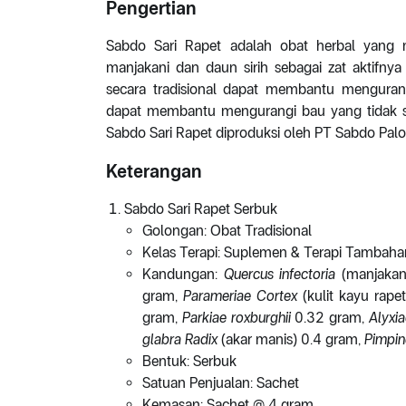
Pengertian
Sabdo Sari Rapet adalah obat herbal yang m
manjakani dan daun sirih sebagai zat aktifny
secara tradisional dapat membantu menguran
dapat membantu mengurangi bau yang tidak s
Sabdo Sari Rapet diproduksi oleh PT Sabdo Palo
Keterangan
Sabdo Sari Rapet Serbuk
Golongan: Obat Tradisional
Kelas Terapi: Suplemen & Terapi Tambaha
Kandungan:
Quercus infectoria
(manjakan
gram,
Parameriae Cortex
(kulit kayu rape
gram,
Parkiae roxburghii
0.32 gram,
Alyxia
glabra Radix
(akar manis) 0.4 gram,
Pimpin
Bentuk: Serbuk
Satuan Penjualan: Sachet
Kemasan: Sachet @ 4 gram