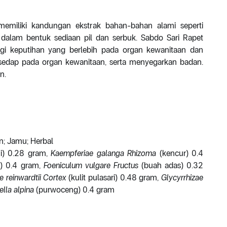
emiliki kandungan ekstrak bahan-bahan alami seperti
a dalam bentuk sediaan pil dan serbuk. Sabdo Sari Rapet
gi keputihan yang berlebih pada organ kewanitaan dan
edap pada organ kewanitaan, serta menyegarkan badan.
n.
n; Jamu; Herbal
i) 0.28 gram,
Kaempferiae galanga Rhizoma
(kencur) 0.4
t) 0.4 gram,
Foeniculum
vulgare Fructus
(buah adas) 0.32
e reinwardtii Cortex
(kulit pulasari) 0.48 gram,
Glycyrrhizae
ella alpina
(purwoceng) 0.4 gram