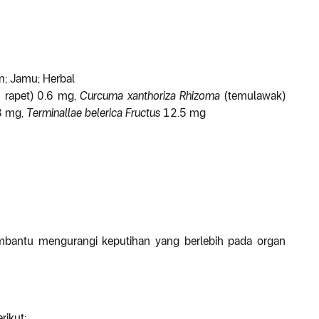
n; Jamu; Herbal
u rapet) 0.6 mg,
Curcuma xanthoriza Rhizoma
(temulawak)
.3 mg,
Terminallae
belerica Fructus
12.5 mg
embantu mengurangi keputihan yang berlebih pada organ
rikut: