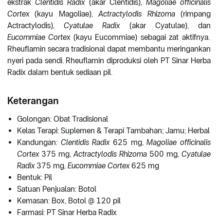
ekstrak
Clentidis Radix
(akar Clentidis),
Magoliae officinalis
Cortex
(kayu Magoliae),
Actractylodis Rhizoma
(rimpang
Actractylodis),
Cyatulae Radix
(akar Cyatulae), dan
Eucommiae Cortex
(kayu Eucommiae) sebagai zat aktifnya.
Rheuflamin secara tradisional dapat membantu meringankan
nyeri pada sendi. Rheuflamin diproduksi oleh PT Sinar Herba
Radix dalam bentuk sediaan pil.
Keterangan
Golongan: Obat Tradisional
Kelas Terapi: Suplemen & Terapi Tambahan; Jamu; Herbal
Kandungan:
Clentidis Radix
625 mg,
Magoliae officinalis
Cortex
375 mg,
Actractylodis Rhizoma
500 mg,
Cyatulae
Radix
375 mg,
Eucommiae Cortex
625 mg
Bentuk: Pil
Satuan Penjualan: Botol
Kemasan: Box, Botol @ 120 pil
Farmasi: PT Sinar Herba Radix