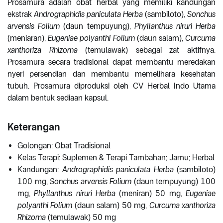
Prosamura adalah obat herbal yang memiliki kandungan
ekstrak
Andrographidis paniculata Herba
(sambiloto),
Sonchus
arvensis Folium
(daun tempuyung),
Phyllanthus niruri Herba
(meniaran),
Eugeniae polyanthi Folium
(daun salam),
Curcuma
xanthoriza Rhizoma
(temulawak) sebagai zat aktifnya.
Prosamura secara tradisional dapat membantu meredakan
nyeri persendian dan membantu memelihara kesehatan
tubuh. Prosamura diproduksi oleh CV Herbal Indo Utama
dalam bentuk sediaan kapsul.
Keterangan
Golongan: Obat Tradisional
Kelas Terapi: Suplemen & Terapi Tambahan; Jamu; Herbal
Kandungan:
Andrographidis paniculata Herba
(sambiloto)
100 mg,
Sonchus arvensis Folium
(daun tempuyung) 100
mg,
Phyllanthus niruri Herba
(meniran) 50 mg,
Eugeniae
polyanthi Folium
(daun salam) 50 mg,
Curcuma xanthoriza
Rhizoma
(temulawak) 50 mg