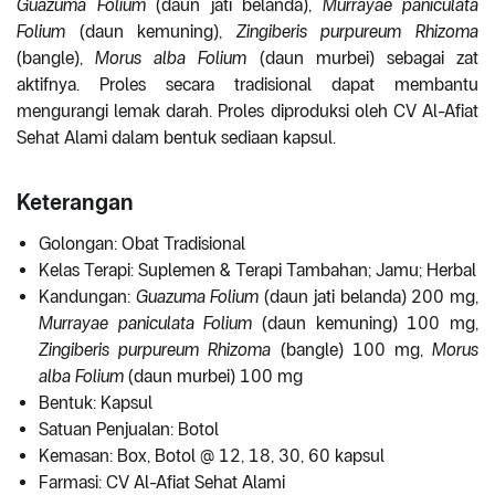
Guazuma Folium
(daun jati belanda),
Murrayae paniculata
Folium
(daun kemuning),
Zingiberis purpureum Rhizoma
(bangle),
Morus alba Folium
(daun murbei) sebagai zat
aktifnya. Proles secara tradisional dapat membantu
mengurangi lemak darah. Proles diproduksi oleh CV Al-Afiat
Sehat Alami dalam bentuk sediaan kapsul.
Keterangan
Golongan: Obat Tradisional
Kelas Terapi: Suplemen & Terapi Tambahan; Jamu; Herbal
Kandungan:
Guazuma Folium
(daun jati belanda) 200 mg,
Murrayae paniculata Folium
(daun kemuning) 100 mg,
Zingiberis purpureum Rhizoma
(bangle) 100 mg,
Morus
alba Folium
(daun murbei) 100 mg
Bentuk: Kapsul
Satuan Penjualan: Botol
Kemasan: Box, Botol @ 12, 18, 30, 60 kapsul
Farmasi: CV Al-Afiat Sehat Alami