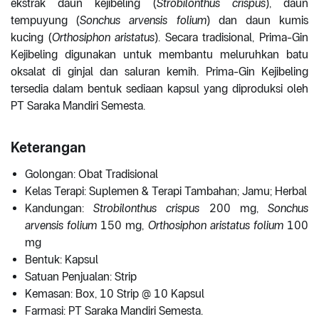
ekstrak daun kejibeling (
Strobilonthus crispus
), daun
tempuyung (
Sonchus arvensis folium
) dan daun kumis
kucing (
Orthosiphon aristatus
). Secara tradisional, Prima-Gin
Kejibeling digunakan untuk membantu meluruhkan batu
oksalat di ginjal dan saluran kemih. Prima-Gin Kejibeling
tersedia dalam bentuk sediaan kapsul yang diproduksi oleh
PT Saraka Mandiri Semesta.
Keterangan
Golongan: Obat Tradisional
Kelas Terapi: Suplemen & Terapi Tambahan; Jamu; Herbal
Kandungan:
Strobilonthus crispus
200 mg,
Sonchus
arvensis folium
150 mg,
Orthosiphon aristatus folium
100
mg
Bentuk: Kapsul
Satuan Penjualan: Strip
Kemasan: Box, 10 Strip @ 10 Kapsul
Farmasi: PT Saraka Mandiri Semesta.