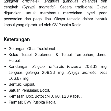
(
Zingiber officinale
), lengkuas (
Languas galanga
) dan
cengkeh (
Syzygii aromatici
). Secara tradisional Oksya
digunakan untuk membantu meredakan nyeri pada
persendian dan pegal linu. Oksya tersedia dalam bentuk
kapsul yang diproduksi oleh CV Puspita Radja.
Keterangan
Golongan: Obat Tradisional.
Kelas Terapi: Suplemen & Terapi Tambahan; Jamu;
Herbal.
Kandungan:
Zingiber officinale Rhizoma
208.33 mg,
Languas galanga
208.33 mg,
Syzygii aromatici Flos
166.67 mg.
Bentuk: Kapsul.
Satuan Penjualan: Botol.
Kemasan: Box, Botol @40, 60, 120 Kapsul.
Farmasi: CVV Puspita Radja.