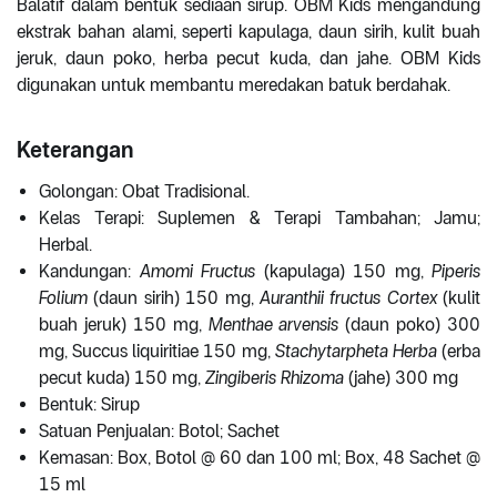
Balatif dalam bentuk sediaan sirup. OBM Kids mengandung
ekstrak bahan alami, seperti kapulaga, daun sirih, kulit buah
jeruk, daun poko, herba pecut kuda, dan jahe. OBM Kids
digunakan untuk membantu meredakan batuk berdahak.
Keterangan
Golongan: Obat Tradisional.
Kelas Terapi: Suplemen & Terapi Tambahan; Jamu;
Herbal.
Kandungan:
Amomi Fructus
(kapulaga) 150 mg,
Piperis
Folium
(daun sirih) 150 mg,
Auranthii fructus Cortex
(kulit
buah jeruk) 150 mg,
Menthae arvensis
(daun poko) 300
mg, Succus liquiritiae 150 mg,
Stachytarpheta Herba
(erba
pecut kuda) 150 mg,
Zingiberis Rhizoma
(jahe) 300 mg
Bentuk: Sirup
Satuan Penjualan: Botol; Sachet
Kemasan: Box, Botol @ 60 dan 100 ml; Box, 48 Sachet @
15 ml