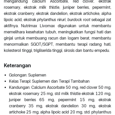
mengandung calcium Ascorbate, red clover, ekstrak
rosemary, ekstrak
milk thistle
, juniper berries, pepermint,
ekstrak cranberry, ekstrak dandelion, ekstrak artichoke, alpha
lipoic acid, ekstrak
phylanthus niruri
,
burdock root
sebagai zat
aktifnya. Nutrimax Livomax digunakan untuk membantu
memelihara kesehatan tubuh, meningkatkan fungsi hati dan
ginjal untuk membuang racun dan logam berat, membantu
menormalkan SGOT/SGPT, membantu terapi radang hati,
kolesterol tinggi, trigliserida tinggi, sirosis dan bantu empedu.
Keterangan
Golongan: Suplemen
Kelas Terapi: Suplemen dan Terapi Tambahan
Kandungan: Calcium Ascorbate 50 mg, red clover 50 mg,
ekstrak rosemary 25 mg, std milk thistle ekstrak 120 mg,
juniper berries 65 mg, pepermint 15 mg, ekstrak
cranberry 35 mg, ekstrak dandelion 30 mg, ekstrak
artichoke 25 mg, alpha lipoic acid 20 mg, std. phylanthus