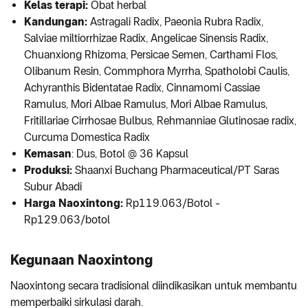
Kelas terapi:
Obat herbal
Kandungan:
Astragali Radix, Paeonia Rubra Radix,
Salviae miltiorrhizae Radix, Angelicae Sinensis Radix,
Chuanxiong Rhizoma, Persicae Semen, Carthami Flos,
Olibanum Resin, Commphora Myrrha, Spatholobi Caulis,
Achyranthis Bidentatae Radix, Cinnamomi Cassiae
Ramulus, Mori Albae Ramulus, Mori Albae Ramulus,
Fritillariae Cirrhosae Bulbus, Rehmanniae Glutinosae radix,
Curcuma Domestica Radix
Kemasan
: Dus, Botol @ 36 Kapsul
Produksi:
Shaanxi Buchang Pharmaceutical/PT Saras
Subur Abadi
Harga Naoxintong:
Rp119.063/Botol -
Rp129.063/botol
Kegunaan Naoxintong
Naoxintong secara tradisional diindikasikan untuk membantu
memperbaiki sirkulasi darah.