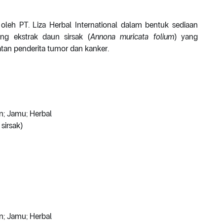
oleh PT. Liza Herbal International dalam bentuk sediaan
ng ekstrak daun sirsak (
Annona muricata folium
) yang
an penderita tumor dan kanker.
n; Jamu; Herbal
sirsak)
n; Jamu; Herbal