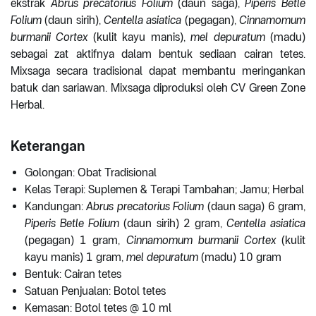
ekstrak
Abrus precatorius Folium
(daun saga),
Piperis Betle
Folium
(daun sirih),
Centella asiatica
(pegagan),
Cinnamomum
burmanii Cortex
(kulit kayu manis),
mel depuratum
(madu)
sebagai zat aktifnya dalam bentuk sediaan cairan tetes.
Mixsaga secara tradisional dapat membantu meringankan
batuk dan sariawan. Mixsaga diproduksi oleh CV Green Zone
Herbal.
Keterangan
Golongan: Obat Tradisional
Kelas Terapi: Suplemen & Terapi Tambahan; Jamu; Herbal
Kandungan:
Abrus precatorius Folium
(daun saga) 6 gram,
Piperis Betle Folium
(daun sirih) 2 gram,
Centella asiatica
(pegagan) 1 gram,
Cinnamomum burmanii Cortex
(kulit
kayu manis) 1 gram,
mel depuratum
(madu) 10 gram
Bentuk: Cairan tetes
Satuan Penjualan: Botol tetes
Kemasan: Botol tetes @ 10 ml