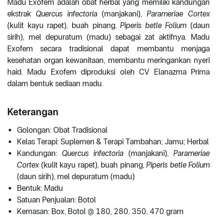
Madu Exofem adalah obat herbal yang memiliki kandungan
ekstrak
Quercus infectoria
(manjakani),
Parameriae Cortex
(kulit kayu rapet), buah pinang,
Piperis betle Folium
(daun
sirih), mel depuratum (madu) sebagai zat aktifnya. Madu
Exofem secara tradisional dapat membantu menjaga
kesehatan organ kewanitaan, membantu meringankan nyeri
haid. Madu Exofem diproduksi oleh CV Elanazma Prima
dalam bentuk sediaan madu.
Keterangan
Golongan: Obat Tradisional
Kelas Terapi: Suplemen & Terapi Tambahan; Jamu; Herbal
Kandungan:
Quercus infectoria
(manjakani),
Parameriae
Cortex
(kulit kayu rapet), buah pinang,
Piperis betle Folium
(daun sirih), mel depuratum (madu)
Bentuk: Madu
Satuan Penjualan: Botol
Kemasan: Box, Botol @ 180, 280, 350, 470 gram