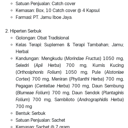
Satuan Penjualan: Catch cover
Kemasan: Box, 10 Catch cover @ 4 Kapsul
Farmasi: PT. Jamu Iboe Jaya.
Hiperten Serbuk
Golongan: Obat Tradisional
Kelas Terapi: Suplemen & Terapi Tambahan; Jamu;
Herbal
Kandungan: Mengkudu (
Morindae Fructus
) 1050 mg,
Seledri (
Apii Herba
) 700 mg, Kumis Kucing
(
Orthosiphonis Folium
) 1050 mg, Pule (
Alstoniae
Cortex
) 700 mg, Meniran (
Phyllanthi Herba
) 700 mg,
Pegagan (
Centellae Herba
) 700 mg, Daun Sembung
(
Blumeae Folium
) 700 mg, Daun Sendok (
Plantaginis
Folium
) 700 mg, Sambiloto (
Andrographidis Herba
)
700 mg
Bentuk: Serbuk
Satuan Penjualan: Sachet
Kemasan: Sachet @ 7 gram