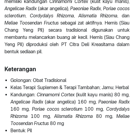
memiliki kandungan
Cinnamomi Cortex
(kulit kayu manis),
Angelicae Radix
(akar angelica),
Paeoniae Radix
,
Poriae cocos
sclerotium
,
Cordydalys Rhizoma
,
Alismatia Rhizoma
, dan
Meliae Toosendan Fructus
sebagai zat aktifnya. Hernis (Siau
Chang Yeng Pil) secara tradisional digunakan untuk
membantu melancarkan buang air kecil. Hernis (Siau Chang
Yeng Pil) diproduksi oleh PT Citra Deli Kreasitama dalam
bentuk sediaan pil.
Keterangan
Golongan: Obat Tradisional
Kelas Terapi: Suplemen & Terapi Tambahan; Jamu; Herbal
Kandungan:
Cinnamomi Cortex
(kulit kayu manis) 80 mg,
Angelicae Radix
(akar angelica) 160 mg,
Paeoniae Radix
160 mg,
Poriae cocos sclerotium
100 mg,
Cordydalys
Rhizoma
100 mg,
Alismatia Rhizoma
80 mg,
Meliae
Toosendan Fructus
80 mg
Bentuk: Pil