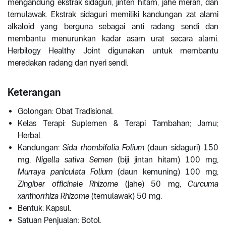
mengandung ekstrak sidaguri, jinten hitam, jahe merah, dan
temulawak. Ekstrak sidaguri memiliki kandungan zat alami
alkaloid yang berguna sebagai anti radang sendi dan
membantu menurunkan kadar asam urat secara alami.
Herbilogy Healthy Joint digunakan untuk membantu
meredakan radang dan nyeri sendi.
Keterangan
Golongan: Obat Tradisional.
Kelas Terapi: Suplemen & Terapi Tambahan; Jamu;
Herbal.
Kandungan:
Sida rhombifolia Folium
(daun sidaguri) 150
mg,
Nigella sativa Semen
(biji jintan hitam) 100 mg,
Murraya paniculata Folium
(daun kemuning) 100 mg,
Zingiber officinale Rhizome
(jahe) 50 mg,
Curcuma
xanthorrhiza Rhizome
(temulawak) 50 mg.
Bentuk: Kapsul.
Satuan Penjualan: Botol.