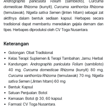
Andrographis paniculata Folium
(sambiloto),
Curcuma
domesticae Rhizoma
(kunyit),
Curcuma xanthorriza Rhizoma
(temulawak),
Nigella sativa Semen
(jinten hitam) sebagai zat
aktifnya dalam bentuk sediaan kapsul. Herbapes secara
tradisional dapat membantu meredakan gejala demam dan
tipes. Herbapes diproduksi oleh CV Toga Nusantara.
Keterangan
Golongan: Obat Tradisional
Kelas Terapi: Suplemen & Terapi Tambahan; Jamu; Herbal
Kandungan:
Andrographis paniculata Folium
(sambiloto)
40 mg,
Curcuma domesticae Rhizoma
(kunyit) 80 mg,
Curcuma xanthorriza Rhizoma
(temulawak) 70 mg,
Nigella
sativa Semen
(Jinten hitam) 60 mg
Bentuk: Kapsul
Satuan Penjualan: Botol
Kemasan: Botol @ 30, 60 kapsul
Farmasi: CV Toga Nusantara.