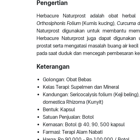
Pengertian
Herbacure Naturprost adalah obat herb
Orthosiphonis Folium
(Kumis kucing),
Curcuma d
Naturprost digunakan untuk membantu mempe
Herbacure Naturprost juga dapat digunaka
prostat serta mengatasi masalah buang air kecil
pada saat duduk dan mencegah pembesaran kele
Keterangan
Golongan: Obat Bebas
Kelas Terapi: Supelmen dan Mineral
Kandungan: Sericocalysis folium (Keji beling
domestica Rhizoma (Kunyit)
Bentuk: Kapsul
Satuan Penjualan: Botol
Kemasan: Botol @ 40, 90, 500 kapsul
Farmasi: Terapi Alam Nabati
Harga: Rp 90.000 - Rp 100.000 / Botol.