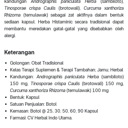
kandungan
Andrographis paniculata Herba
(sambiloto),
Tinosporae crispa Caulis
(brotowali),
Curcuma xanthoriza
Rhizoma
(temulawak) sebagai zat aktifnya dalam bentuk
sediaan kapsul. Herba Histaminic secara tradisional dapat
membantu meredakan gatal-gatal yang disebabkan oleh
alergi.
Keterangan
Golongan: Obat Tradisional
Kelas Terapi: Suplemen & Terapi Tambahan; Jamu; Herbal
Kandungan:
Andrographis paniculata Herba
(sambiloto)
150 mg,
Tinosporae crispa Caulis
(brotowali) 150 mg,
Curcuma xanthoriza Rhizoma
(temulawak) 100 mg
Bentuk: Kapsul
Satuan Penjualan: Botol
Kemasan: Botol @ 25, 30, 50, 60, 90 Kapsul
Farmasi: CV Herbal Indo Utama.