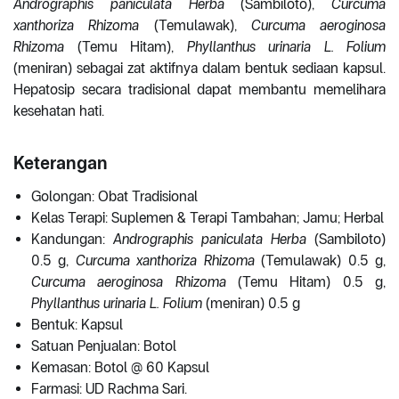
Andrographis paniculata Herba
(Sambiloto),
Curcuma
xanthoriza Rhizoma
(Temulawak),
Curcuma aeroginosa
Rhizoma
(Temu Hitam),
Phyllanthus urinaria L. Folium
(meniran) sebagai zat aktifnya dalam bentuk sediaan kapsul.
Hepatosip secara tradisional dapat membantu memelihara
kesehatan hati.
Keterangan
Golongan: Obat Tradisional
Kelas Terapi: Suplemen & Terapi Tambahan; Jamu; Herbal
Kandungan:
Andrographis paniculata Herba
(Sambiloto)
0.5 g,
Curcuma xanthoriza Rhizoma
(Temulawak) 0.5 g,
Curcuma aeroginosa Rhizoma
(Temu Hitam) 0.5 g,
Phyllanthus
urinaria L. Folium
(meniran) 0.5 g
Bentuk: Kapsul
Satuan Penjualan: Botol
Kemasan: Botol @ 60 Kapsul
Farmasi: UD Rachma Sari.