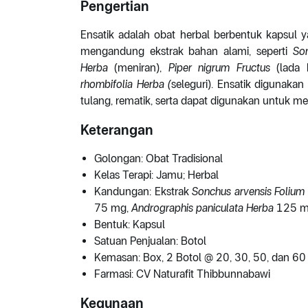
Pengertian
Ensatik adalah obat herbal berbentuk kapsul y
mengandung ekstrak bahan alami, seperti
So
Herba
(meniran),
Piper nigrum Fructus
(lada
rhombifolia Herba (
seleguri). Ensatik digunaka
tulang, rematik, serta dapat digunakan untuk m
Keterangan
Golongan: Obat Tradisional
Kelas Terapi: Jamu; Herbal
Kandungan: Ekstrak
Sonchus arvensis Folium
75 mg,
Andrographis paniculata Herba
125 m
Bentuk: Kapsul
Satuan Penjualan: Botol
Kemasan: Box, 2 Botol @ 20, 30, 50, dan 60
Farmasi: CV Naturafit Thibbunnabawi
Kegunaan