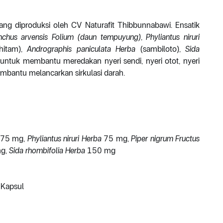
ang diproduksi oleh CV Naturafit Thibbunnabawi. Ensatik
nchus arvensis Folium (daun tempuyung)
,
Phyliantus niruri
 hitam),
Andrographis paniculata Herba
(sambiloto),
Sida
n untuk membantu meredakan nyeri sendi, nyeri otot, nyeri
embantu melancarkan sirkulasi darah.
75 mg,
Phyliantus niruri Herba
75 mg,
Piper nigrum Fructus
g,
Sida rhombifolia Herba
150 mg
 Kapsul