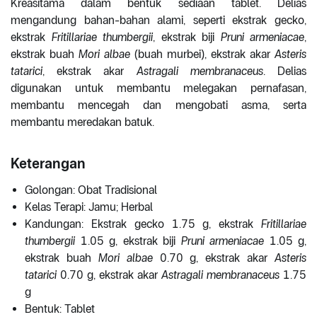
Kreasitama dalam bentuk sediaan tablet. Delias
mengandung bahan-bahan alami, seperti ekstrak gecko,
ekstrak
Fritillariae thumbergii
, ekstrak biji
Pruni armeniacae
,
ekstrak buah
Mori albae
(buah murbei), ekstrak akar
Asteris
tatarici
, ekstrak akar
Astragali membranaceus
. Delias
digunakan untuk membantu melegakan pernafasan,
membantu mencegah dan mengobati asma, serta
membantu meredakan batuk.
Keterangan
Golongan: Obat Tradisional
Kelas Terapi: Jamu; Herbal
Kandungan: Ekstrak gecko 1.75 g, ekstrak
Fritillariae
thumbergii
1.05 g, ekstrak biji
Pruni armeniacae
1.05 g,
ekstrak buah
Mori albae
0.70 g, ekstrak akar
Asteris
tatarici
0.70 g, ekstrak akar
Astragali membranaceus
1.75
g
Bentuk: Tablet