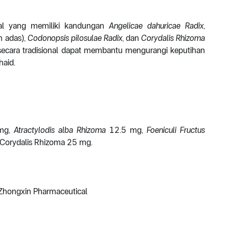
al yang memiliki kandungan
Angelicae dahuricae Radix
,
 adas),
Codonopsis pilosulae Radix
, dan
Corydalis Rhizoma
 secara tradisional dapat membantu mengurangi keputihan
haid.
mg,
Atractylodis alba Rhizoma
12.5 mg,
Foeniculi Fructus
Corydalis Rhizoma 25 mg.
n Zhongxin Pharmaceutical