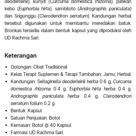
deoderleinii
), kunyit (
Curcuma domestica rhizoma
), patikan
kebo (
Euphorbia
hirta
), sambiloto (
Andrographis paniculata
)
dan Srigunggu (
Clerodendron serratum
). Kandungan herbal
tersebut digunakan untuk membantu meredakan batuk.
Bronkas tersedia dalam bentuk kapsul yang diproduksi oleh
UD Rachma Sari.
Keterangan
Golongan: Obat Tradisional
Kelas Terapi: Suplemen & Terapi Tambahan; Jamu; Herbal
Kandungan:
Sellaginella deoderleinii herba
0.6 g,
Curcuma
domestica rhizoma
0.4 g,
Euphorbia hirta herba
0.4 g,
Andrographis paniculata herba
0.4 g,
Clerodendron
serratum
folium
0.2 g
Bentuk: Kapsul
Satuan Penjualan: Botol
Kemasan: Botol @ 40 Kapsul
Farmasi: UD Rachma Sari.