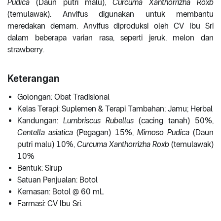
Pudica
(Daun putri malu),
Curcuma Xanthorrizha Roxb
(temulawak). Anvifus digunakan untuk membantu
meredakan demam. Anvifus diproduksi oleh CV Ibu Sri
dalam beberapa varian rasa, seperti jeruk, melon dan
strawberry.
Keterangan
Golongan: Obat Tradisional
Kelas Terapi: Suplemen & Terapi Tambahan; Jamu; Herbal
Kandungan:
Lumbriscus Rubellus
(cacing tanah) 50%,
Centella asiatica
(Pegagan) 15%,
Mimoso Pudica
(Daun
putri malu) 10%,
Curcuma Xanthorrizha Roxb
(temulawak)
10%
Bentuk: Sirup
Satuan Penjualan: Botol
Kemasan: Botol @ 60 mL
Farmasi: CV Ibu Sri.