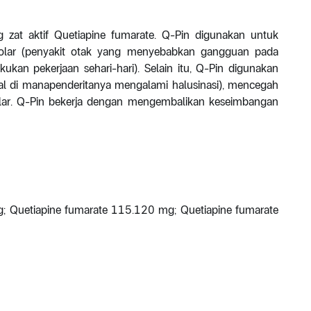
zat aktif Quetiapine fumarate. Q-Pin digunakan untuk
olar (penyakit otak yang menyebabkan gangguan pada
kan pekerjaan sehari-hari). Selain itu, Q-Pin digunakan
al di manapenderitanya mengalami halusinasi), mencegah
olar. Q-Pin bekerja dengan mengembalikan keseimbangan
; Quetiapine fumarate 115.120 mg; Quetiapine fumarate