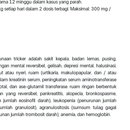
elama 12 minggu dalam kasus yang parah.
 setiap hari dalam 2 dosis terbagi. Maksimal: 300 mg /
aan tricker adalah sakit kepala, badan lemas, pusing,
an mental reversibel, gelisah, depresi mental, halusinasi,
 atau nyeri, ruam (urtikaria, makulopapular, dan / atau
 dalam kreatinin serum, peningkatan serum aminotransferase
 total, dan ase-glutamil transferase. ruam ringan berbentuk
 yang reversibel, pankreatitis, alopecia, bronkospasme,
n jumlah eosinofil darah), leukopenia (penurunan jumlah
jumlah granulosit), agranulositosis (sumsum tulag gagal
unan jumlah trombosit darah), anemia, dan hemoglobin.