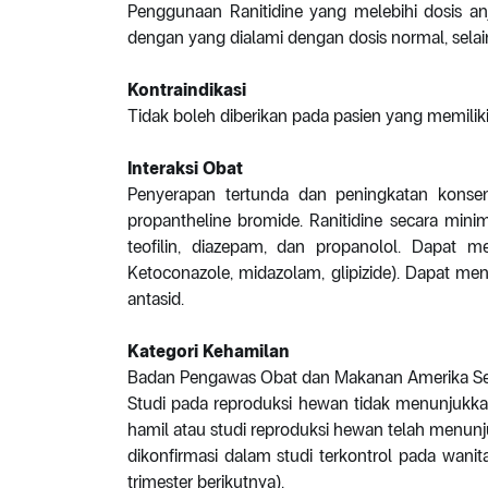
Penggunaan Ranitidine yang melebihi dosis a
dengan yang dialami dengan dosis normal, selain 
Kontraindikasi
Tidak boleh diberikan pada pasien yang memiliki 
Interaksi Obat
Penyerapan tertunda dan peningkatan konse
propantheline bromide. Ranitidine secara min
teofilin, diazepam, dan propanolol. Dapat 
Ketoconazole, midazolam, glipizide). Dapat men
antasid.
Kategori Kehamilan
Badan Pengawas Obat dan Makanan Amerika Seri
Studi pada reproduksi hewan tidak menunjukkan r
hamil atau studi reproduksi hewan telah menunj
dikonfirmasi dalam studi terkontrol pada wanita
trimester berikutnya).