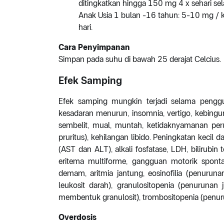
ditingkatkan hingga 150 mg 4 x sehari s
Anak Usia 1 bulan -16 tahun: 5-10 mg / kg
hari.
Cara Penyimpanan
Simpan pada suhu di bawah 25 derajat Celcius.
Efek Samping
Efek samping mungkin terjadi selama penggun
kesadaran menurun, insomnia, vertigo, kebingung
sembelit, mual, muntah, ketidaknyamanan perut
pruritus), kehilangan libido. Peningkatan kecil
(AST dan ALT), alkali fosfatase, LDH, bilirubin
eritema multiforme, gangguan motorik spontan
demam, aritmia jantung, eosinofilia (penuruna
leukosit darah), granulositopenia (penurunan 
membentuk granulosit), trombositopenia (penur
Overdosis