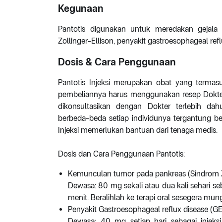
Kegunaan
Pantotis digunakan untuk meredakan gejal
Zollinger-Ellison, penyakit gastroesophageal re
Dosis & Cara Penggunaan
Pantotis Injeksi merupakan obat yang terma
pembeliannya harus menggunakan resep Dokter. 
dikonsultasikan dengan Dokter terlebih da
berbeda-beda setiap individunya tergantung be
Injeksi memerlukan bantuan dari tenaga medis.
Dosis dan Cara Penggunaan Pantotis:
Kemunculan tumor pada pankreas (Sindrom Zo
Dewasa: 80 mg sekali atau dua kali sehari se
menit. Beralihlah ke terapi oral sesegera mung
Penyakit Gastroesophageal reflux disease (
Dewasa: 40 mg setiap hari sebagai injeks