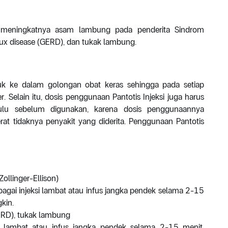
a meningkatnya asam lambung pada penderita Sindrom
flux disease (GERD), dan tukak lambung.
suk ke dalam golongan obat keras sehingga pada setiap
Selain itu, dosis penggunaan Pantotis Injeksi juga harus
hulu sebelum digunakan, karena dosis penggunaannya
rat tidaknya penyakit yang diderita. Penggunaan Pantotis
llinger-Ellison)
bagai injeksi lambat atau infus jangka pendek selama 2-15
kin.
GERD), tukak lambung
i lambat atau infus jangka pendek selama 2-15 menit.