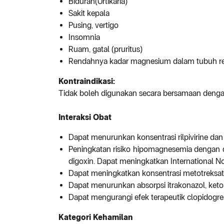
Biduran(Urtikaria)
Sakit kepala
Pusing, vertigo
Insomnia
Ruam, gatal (pruritus)
Rendahnya kadar magnesium dalam tubuh r
Kontraindikasi:
Tidak boleh digunakan secara bersamaan dengan r
Interaksi Obat
Dapat menurunkan konsentrasi rilpivirine dan
Peningkatan risiko hipomagnesemia dengan diu
digoxin. Dapat meningkatkan International N
Dapat meningkatkan konsentrasi metotreksa
Dapat menurunkan absorpsi itrakonazol, ketok
Dapat mengurangi efek terapeutik clopidogrel
Kategori Kehamilan