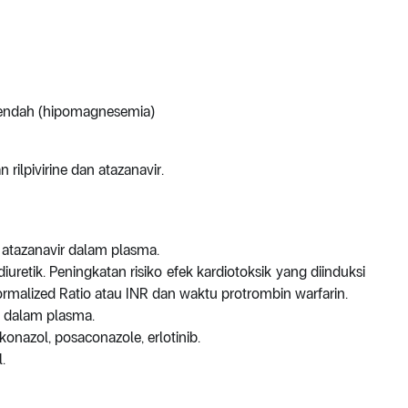
endah (hipomagnesemia)
ilpivirine dan atazanavir.
 atazanavir dalam plasma.
retik. Peningkatan risiko efek kardiotoksik yang diinduksi
ormalized Ratio atau INR dan waktu protrombin warfarin.
t dalam plasma.
onazol, posaconazole, erlotinib.
.