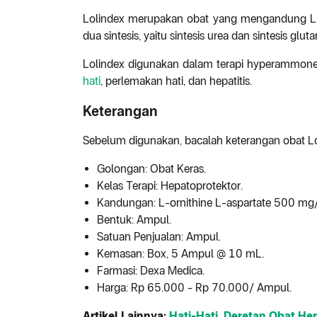
Lolindex merupakan obat yang mengandung L-o
dua sintesis, yaitu sintesis urea dan sintesis glut
Lolindex digunakan dalam terapi hyperammonemi
hati
, perlemakan hati, dan hepatitis.
Keterangan
Sebelum digunakan, bacalah keterangan obat Loli
Golongan: Obat Keras.
Kelas Terapi: Hepatoprotektor.
Kandungan: L-ornithine L-aspartate 500 mg
Bentuk: Ampul.
Satuan Penjualan: Ampul.
Kemasan: Box, 5 Ampul @ 10 mL.
Farmasi: Dexa Medica.
Harga: Rp 65.000 - Rp 70.000/ Ampul.
Artikel Lainnya:
Hati-Hati, Deretan Obat Herb