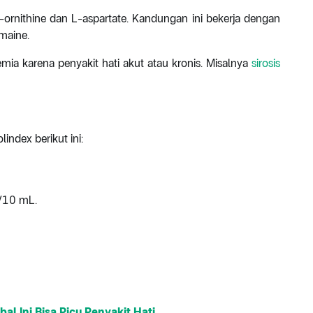
rnithine dan L-aspartate. Kandungan ini bekerja dengan
amaine.
a karena penyakit hati akut atau kronis. Misalnya
sirosis
ndex berikut ini:
/10 mL.
al Ini Bisa Picu Penyakit Hati