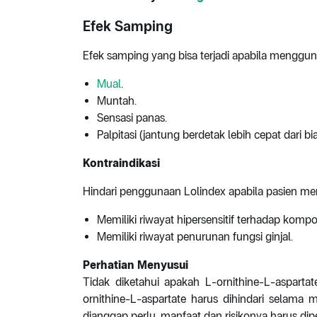
Efek Samping
Efek samping yang bisa terjadi apabila mengguna
Mual
.
Muntah.
Sensasi panas.
Palpitasi (jantung berdetak lebih cepat dari bi
Kontraindikasi
Hindari penggunaan Lolindex apabila pasien mem
Memiliki riwayat hipersensitif terhadap komp
Memiliki riwayat penurunan fungsi ginjal.
Perhatian Menyusui
Tidak diketahui apakah L-ornithine-L-asparta
ornithine-L-aspartate harus dihindari selama 
dianggap perlu, manfaat dan risikonya harus di