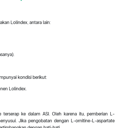
kan Lolindex, antara lain:
asanya).
punyai kondisi berikut:
onen Lolindex.
te terserap ke dalam ASI. Oleh karena itu, pemberian L-
menyusui. Jika pengobatan dengan L-ornitine-L-aspartate
pertimbangkan dengan hati-hati.