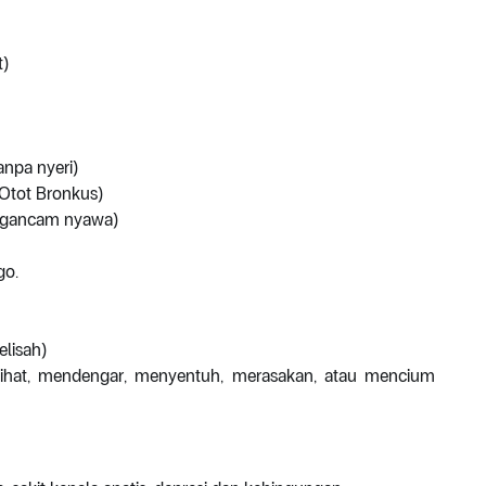
t)
npa nyeri)
Otot Bronkus)
mengancam nyawa)
go.
elisah)
elihat, mendengar, menyentuh, merasakan, atau mencium