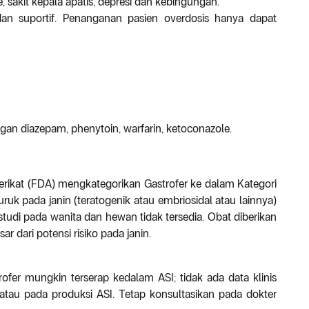
re, sakit kepala apatis, depresi dan kebingungan.
an suportif. Penanganan pasien overdosis hanya dapat
gan diazepam, phenytoin, warfarin, ketoconazole.
ikat (FDA) mengkategorikan Gastrofer ke dalam Kategori
uk pada janin (teratogenik atau embriosidal atau lainnya)
 studi pada wanita dan hewan tidak tersedia. Obat diberikan
r dari potensi risiko pada janin.
ofer mungkin terserap kedalam ASI; tidak ada data klinis
 atau pada produksi ASI. Tetap konsultasikan pada dokter